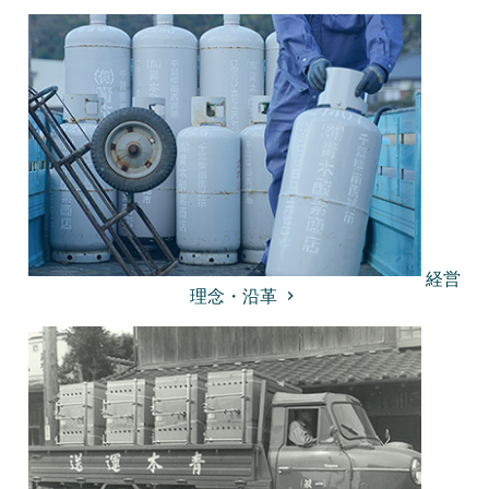
経営
理念・沿革
keyboard_arrow_right