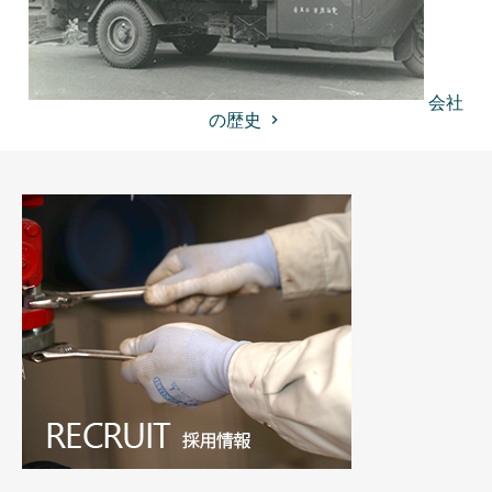
会社
の歴史
keyboard_arrow_right