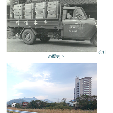
会社
の歴史
keyboard_arrow_right