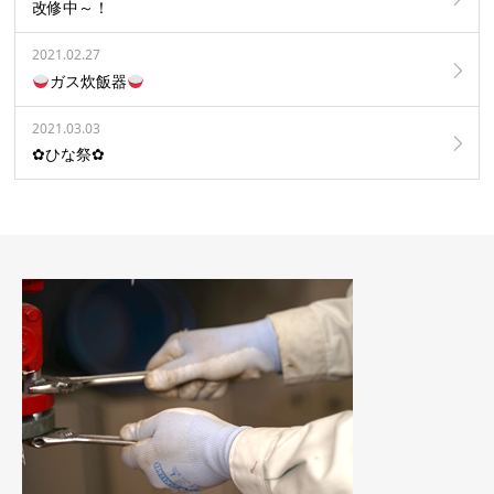
改修中～！
2021.02.27
ガス炊飯器
2021.03.03
✿ひな祭✿