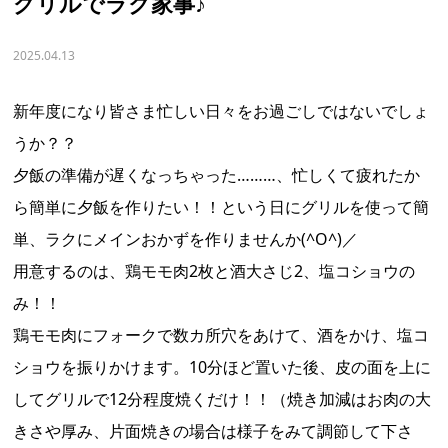
グリルでラク家事♪
2025.04.13
新年度になり皆さま忙しい日々をお過ごしではないでしょ
うか？？
夕飯の準備が遅くなっちゃった………、忙しくて疲れたか
ら簡単に夕飯を作りたい！！という日にグリルを使って簡
単、ラクにメインおかずを作りませんか(^O^)／
用意するのは、鶏モモ肉2枚と酒大さじ2、塩コショウの
み！！
鶏モモ肉にフォークで数カ所穴をあけて、酒をかけ、塩コ
ショウを振りかけます。10分ほど置いた後、皮の面を上に
してグリルで12分程度焼くだけ！！（焼き加減はお肉の大
きさや厚み、片面焼きの場合は様子をみて調節して下さ