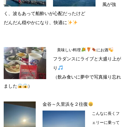
風が強
く、波もあって船酔いが心配だったけど
だんだん穏やかになり、快適に
美味しい料理
にお酒
フラダンスにライブと大盛り上が
り
（飲み食いに夢中で写真撮り忘れ
ました
）
金谷～久里浜を２往復
こんなに長くフ
ェリーに乗って