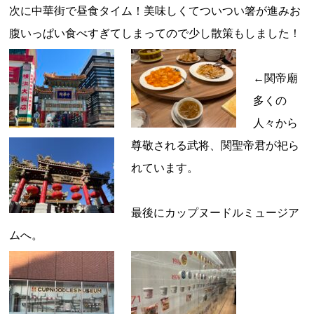
次に中華街で昼食タイム！美味しくてついつい箸が進みお
腹いっぱい食べすぎてしまってので少し散策もしました！
←関帝廟
多くの
人々から
尊敬される武将、関聖帝君が祀ら
れています。
最後にカップヌードルミュージア
ムへ。