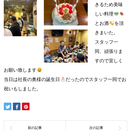
きるため美味
しい料理
とお酒
を頂
きまいた。
スタッフ一
同、頑張りま
すので宜しく
お願い致します
当日は社長の奥様の誕生日
だったのでスタッフ一同でお
祝いもしました。