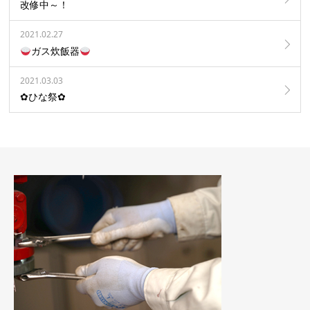
改修中～！
2021.02.27
ガス炊飯器
2021.03.03
✿ひな祭✿